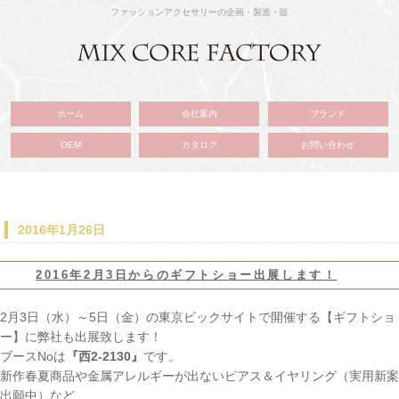
ファッションアクセサリーの企画・製造・販
ホーム
会社案内
ブランド
OEM
カタログ
お問い合わせ
2016年1月26日
2016年2月3日からのギフトショー出展します！
2月3日（水）～5日（金）の東京ビックサイトで開催する【ギフトショ
ー】に弊社も出展致します！
ブースNoは
『西2-2130』
です。
新作春夏商品や金属アレルギーが出ないピアス＆イヤリング（実用新案
出願中）など